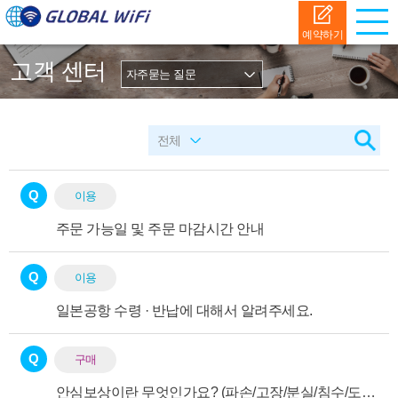
예약하기
고객 센터
Q
이용
주문 가능일 및 주문 마감시간 안내
Q
이용
일본공항 수령 · 반납에 대해서 알려주세요.
Q
구매
안심보상이란 무엇인가요? (파손/고장/분실/침수/도난)